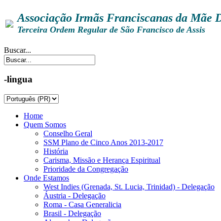
Associação Irmãs Franciscanas da Mãe 
Terceira Ordem Regular de São Francisco de Assis
Buscar...
-lingua
Home
Quem Somos
Conselho Geral
SSM Plano de Cinco Anos 2013-2017
História
Carisma, Missão e Herança Espiritual
Prioridade da Congregação
Onde Estamos
West Indies (Grenada, St. Lucia, Trinidad) - Delegação
Áustria - Delegação
Roma - Casa Generalicia
Brasil - Delegação