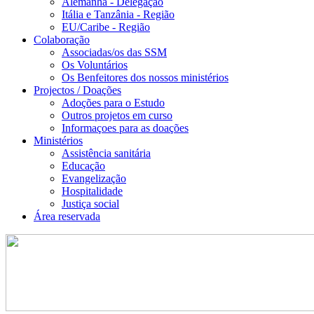
Alemanha - Delegação
Itália e Tanzânia - Região
EU/Caribe - Região
Colaboração
Associadas/os das SSM
Os Voluntários
Os Benfeitores dos nossos ministérios
Projectos / Doações
Adoções para o Estudo
Outros projetos em curso
Informaçoes para as doações
Ministérios
Assistência sanitária
Educação
Evangelização
Hospitalidade
Justiça social
Área reservada