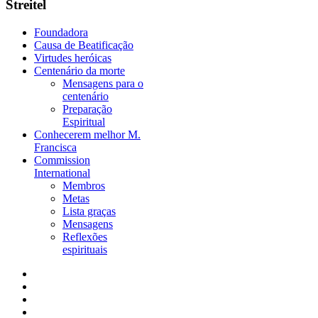
Streitel
Foundadora
Causa de Beatificação
Virtudes heróicas
Centenário da morte
Mensagens para o
centenário
Preparação
Espiritual
Conhecerem melhor M.
Francisca
Commission
International
Membros
Metas
Lista graças
Mensagens
Reflexões
espirituais