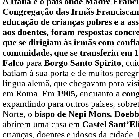
A Itália é o país onde Madre Franci
Congregação das Irmãs Franciscan
educação de crianças pobres e a ass
aos doentes, foram respostas concre
que se dirigiam às irmãs com confi
comunidade, que se transferiu em 1
Falco
para
Borgo Santo Spirito
, cu
batiam à sua porta e de muitos peregr
língua alemã, que chegavam para visi
em Roma. Em
1905,
enquanto a
cong
expandindo para outros países, sobr
Norte, o
bispo de Nepi Mons. Doebb
abrirem uma casa em
Castel Sant’El
crianças, doentes e idosos da cidade.