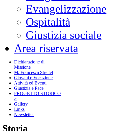
Evangelizzazione
Ospitalità
Giustizia sociale
Area riservata
Dichiarazione di
Missione
M. Francesca Streitel
Giovani e Vocazione
Attività ed Eventi
Giustizia e Pace
PROGETTO STORICO
>
Gallery
Links
Newsletter
Storia